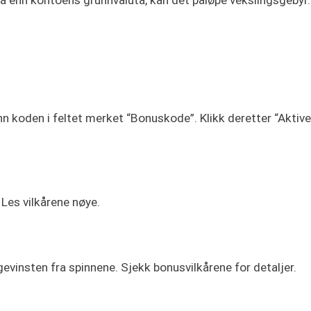
nn koden i feltet merket “Bonuskode”. Klikk deretter “Aktiver
 Les vilkårene nøye.
evinsten fra spinnene. Sjekk bonusvilkårene for detaljer.