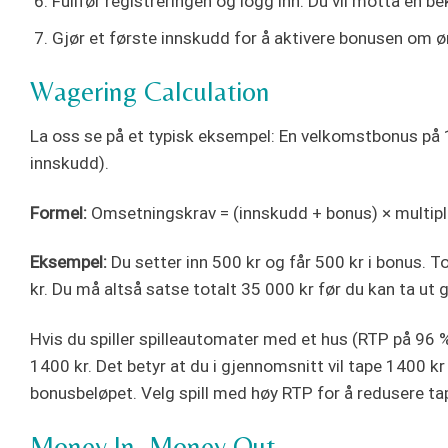
Fullfør registreringen og logg inn. Du vil motta en be
Gjør et første innskudd for å aktivere bonusen om ø
Wagering Calculation
La oss se på et typisk eksempel: En velkomstbonus på
innskudd).
Formel:
Omsetningskrav = (innskudd + bonus) × multipl
Eksempel:
Du setter inn 500 kr og får 500 kr i bonus. 
kr. Du må altså satse totalt 35 000 kr før du kan ta ut 
Hvis du spiller spilleautomater med et hus (RTP på 96 %
1400 kr. Det betyr at du i gjennomsnitt vil tape 1400
bonusbeløpet. Velg spill med høy RTP for å redusere ta
Money In, Money Out