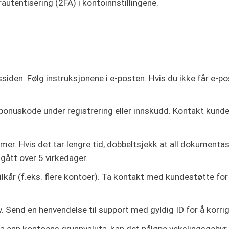
autentisering (2FA) i kontoinnstillingene.
iden. Følg instruksjonene i e-posten. Hvis du ikke får e-po
g bonuskode under registrering eller innskudd. Kontakt kund
mer. Hvis det tar lengre tid, dobbeltsjekk at all dokumentas
gått over 5 virkedager.
lkår (f.eks. flere kontoer). Ta kontakt med kundestøtte for
. Send en henvendelse til support med gyldig ID for å korrig
uta enn kontoens grunnvaluta, kan det påløpe vekslingsgebyr