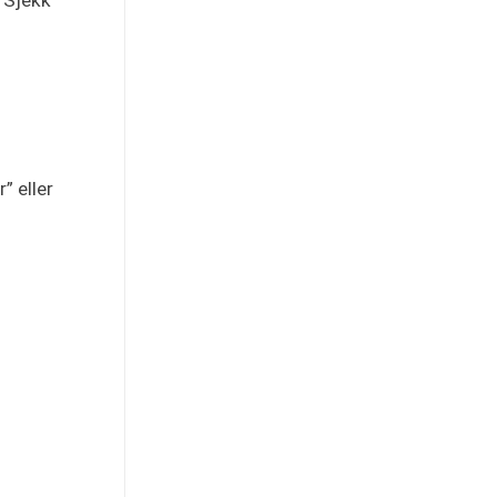
” eller