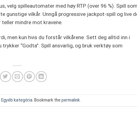
s, velg spilleautomater med høy RTP (over 96 %). Spill so
e gunstige vilkår. Unngå progressive jackpot-spill og live de
 teller mindre mot kravene.
, men kun hvis du forstår vilkårene. Sett deg alltid inn i
 trykker “Godta”. Spill ansvarlig, og bruk verktøy som
n
Egyéb kategória
. Bookmark the
permalink
.