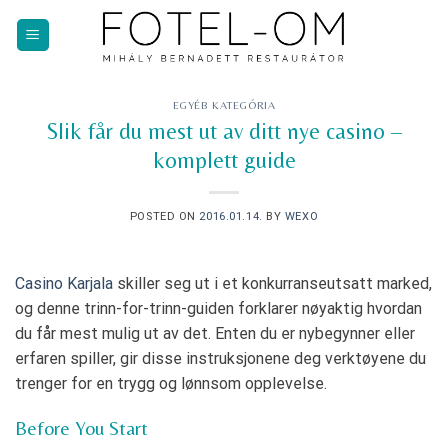
Skip
to
content
EGYÉB KATEGÓRIA
Slik får du mest ut av ditt nye casino –
komplett guide
POSTED ON
2016.01.14.
BY
WEXO
Casino Karjala
skiller seg ut i et konkurranseutsatt marked,
og denne trinn-for-trinn-guiden forklarer nøyaktig hvordan
du får mest mulig ut av det. Enten du er nybegynner eller
erfaren spiller, gir disse instruksjonene deg verktøyene du
trenger for en trygg og lønnsom opplevelse.
Before You Start