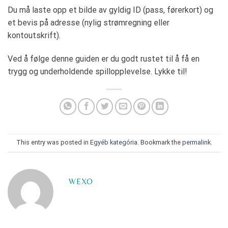
Du må laste opp et bilde av gyldig ID (pass, førerkort) og
et bevis på adresse (nylig strømregning eller
kontoutskrift).
Ved å følge denne guiden er du godt rustet til å få en
trygg og underholdende spillopplevelse. Lykke til!
This entry was posted in
Egyéb kategória
. Bookmark the
permalink
.
WEXO