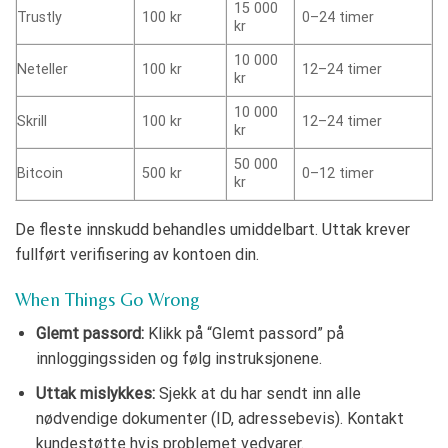
15 000
Trustly
100 kr
0–24 timer
kr
10 000
Neteller
100 kr
12–24 timer
kr
10 000
Skrill
100 kr
12–24 timer
kr
50 000
Bitcoin
500 kr
0–12 timer
kr
De fleste innskudd behandles umiddelbart. Uttak krever
fullført verifisering av kontoen din.
When Things Go Wrong
Glemt passord:
Klikk på “Glemt passord” på
innloggingssiden og følg instruksjonene.
Uttak mislykkes:
Sjekk at du har sendt inn alle
nødvendige dokumenter (ID, adressebevis). Kontakt
kundestøtte hvis problemet vedvarer.