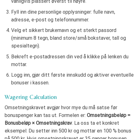
vanligvis plassert øverst til høyre.
Fyll inn dine personlige opplysninger: fulle navn,
adresse, e-post og telefonnummer.
Velg et sikkert brukernavn og et sterkt passord
(minimum 8 tegn, bland store/små bokstaver, tall og
spesialtegn).
Bekreft e-postadressen din ved å klikke på lenken du
mottar.
Logg inn, gjør ditt første innskudd og aktiver eventuelle
bonuser i kassen.
Wagering Calculation
Omsetningskravet avgjør hvor mye du må satse før
bonuspenger kan tas ut. Formelen er:
Omsetningsbeløp =
Bonusbeløp × Omsetningskrav
. La oss ta et konkret
eksempel: Du setter inn 500 kr og mottar en 100 % bonus
på 500 kr. Hvis omsetningskravet er 35 ganger bonusen,