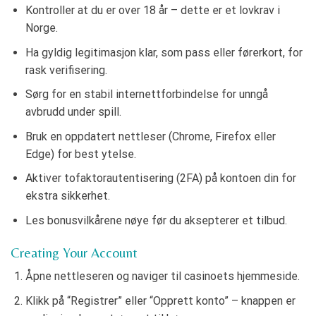
Kontroller at du er over 18 år – dette er et lovkrav i
Norge.
Ha gyldig legitimasjon klar, som pass eller førerkort, for
rask verifisering.
Sørg for en stabil internettforbindelse for unngå
avbrudd under spill.
Bruk en oppdatert nettleser (Chrome, Firefox eller
Edge) for best ytelse.
Aktiver tofaktorautentisering (2FA) på kontoen din for
ekstra sikkerhet.
Les bonusvilkårene nøye før du aksepterer et tilbud.
Creating Your Account
Åpne nettleseren og naviger til casinoets hjemmeside.
Klikk på “Registrer” eller “Opprett konto” – knappen er