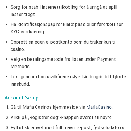
Sørg for stabil internettilkobling for å unngå at spill
laster tregt.
Ha identifikasjonspapirer klare: pass eller førerkort for
KYC-verifisering.
Opprett en egen e-postkonto som du bruker kun til
casino.
Velg en betalingsmetode fra listen under Payment
Methods.
Les gjennom bonusvilkårene nøye før du gjør ditt første
innskudd.
Account Setup
Gå til Mafia Casinos hjemmeside via
MafiaCasino
.
Klikk på „Registrer deg”-knappen øverst til høyre.
Fyll ut skjemaet med fullt navn, e-post, fødselsdato og