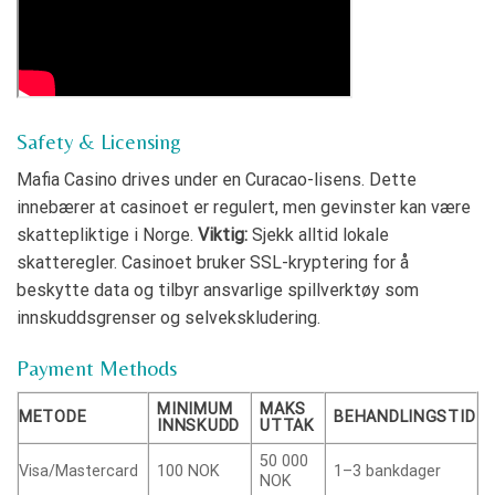
Safety & Licensing
Mafia Casino drives under en Curacao-lisens. Dette
innebærer at casinoet er regulert, men gevinster kan være
skattepliktige i Norge.
Viktig:
Sjekk alltid lokale
skatteregler. Casinoet bruker SSL-kryptering for å
beskytte data og tilbyr ansvarlige spillverktøy som
innskuddsgrenser og selvekskludering.
Payment Methods
MINIMUM
MAKS
METODE
BEHANDLINGSTID
INNSKUDD
UTTAK
50 000
Visa/Mastercard
100 NOK
1–3 bankdager
NOK