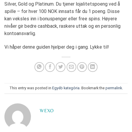
Silver, Gold og Platinum. Du tjener lojalitetspoeng ved å
spille – for hver 100 NOK innsats får du 1 poeng. Disse
kan veksles inn i bonuspenger eller free spins. Høyere
nivåer gir bedre cashback, raskere uttak og en personlig
kontoansvarlig.
Vi håper denne guiden hjelper deg i gang. Lykke til!
This entry was posted in
Egyéb kategória
. Bookmark the
permalink
.
WEXO