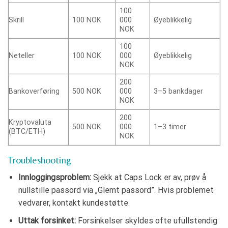
100
Skrill
100 NOK
000
Øyeblikkelig
NOK
100
Neteller
100 NOK
000
Øyeblikkelig
NOK
200
Bankoverføring
500 NOK
000
3–5 bankdager
NOK
200
Kryptovaluta
500 NOK
000
1–3 timer
(BTC/ETH)
NOK
Troubleshooting
Innloggingsproblem:
Sjekk at Caps Lock er av, prøv å
nullstille passord via „Glemt passord”. Hvis problemet
vedvarer, kontakt kundestøtte.
Uttak forsinket:
Forsinkelser skyldes ofte ufullstendig