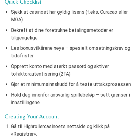
Quick Checklist
Sjekk at casinoet har gyldig lisens (f.eks. Curacao eller
MGA)
Bekreft at dine foretrukne betalingsmetoder er
tilgjengelige
Les bonusvilkårene nøye – spesielt omsetningskrav og
tidsfrister
Opprett konto med sterkt passord og aktiver
tofaktorautentisering (2FA)
Gjør et minimumsinnskudd for å teste uttaksprosessen
Hold deg innenfor ansvarlig spillebeløp – sett grenser i
innstillingene
Creating Your Account
Gå til Highrollercasinoets nettside og klikk på
«Registrer».