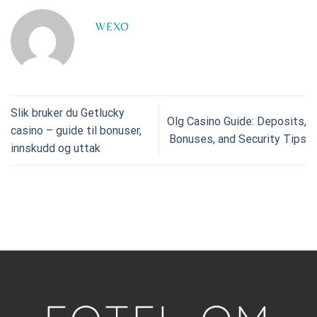
WEXO
Slik bruker du Getlucky
Olg Casino Guide: Deposits,
casino – guide til bonuser,
Bonuses, and Security Tips
innskudd og uttak