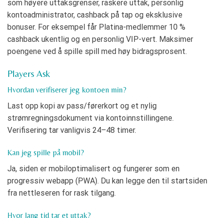
som høyere uttaksgrenser, raskere uttak, personlig
kontoadministrator, cashback på tap og eksklusive
bonuser. For eksempel får Platina-medlemmer 10 %
cashback ukentlig og en personlig VIP-vert. Maksimer
poengene ved å spille spill med høy bidragsprosent.
Players Ask
Hvordan verifiserer jeg kontoen min?
Last opp kopi av pass/førerkort og et nylig
strømregningsdokument via kontoinnstillingene.
Verifisering tar vanligvis 24–48 timer.
Kan jeg spille på mobil?
Ja, siden er mobiloptimalisert og fungerer som en
progressiv webapp (PWA). Du kan legge den til startsiden
fra nettleseren for rask tilgang.
Hvor lang tid tar et uttak?