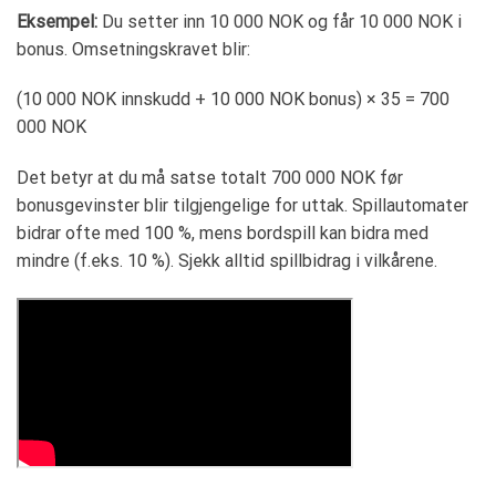
Eksempel:
Du setter inn 10 000 NOK og får 10 000 NOK i
bonus. Omsetningskravet blir:
(10 000 NOK innskudd + 10 000 NOK bonus) × 35 = 700
000 NOK
Det betyr at du må satse totalt 700 000 NOK før
bonusgevinster blir tilgjengelige for uttak. Spillautomater
bidrar ofte med 100 %, mens bordspill kan bidra med
mindre (f.eks. 10 %). Sjekk alltid spillbidrag i vilkårene.