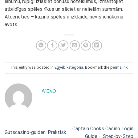
labumu, rūpīgi izlasiet bonusu noteikumus, izmantojiet
atbildīgas spēles rīkus un sāciet ar nelielām summām.
Atcerieties – kazino spēles ir izklaide, nevis ienākumu
avots.
This entry was posted in
Egyéb kategória
. Bookmark the
permalink
.
WEXO
Captain Cooks Casino Login
Gutscasino-guiden: Praktisk
Guide – Step-by-Step