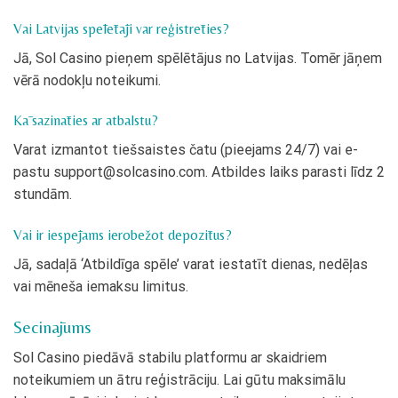
Vai Latvijas spēlētāji var reģistrēties?
Jā, Sol Casino pieņem spēlētājus no Latvijas. Tomēr jāņem
vērā nodokļu noteikumi.
Kā sazināties ar atbalstu?
Varat izmantot tiešsaistes čatu (pieejams 24/7) vai e-
pastu support@solcasino.com. Atbildes laiks parasti līdz 2
stundām.
Vai ir iespējams ierobežot depozītus?
Jā, sadaļā ‘Atbildīga spēle’ varat iestatīt dienas, nedēļas
vai mēneša iemaksu limitus.
Secinājums
Sol Casino piedāvā stabilu platformu ar skaidriem
noteikumiem un ātru reģistrāciju. Lai gūtu maksimālu