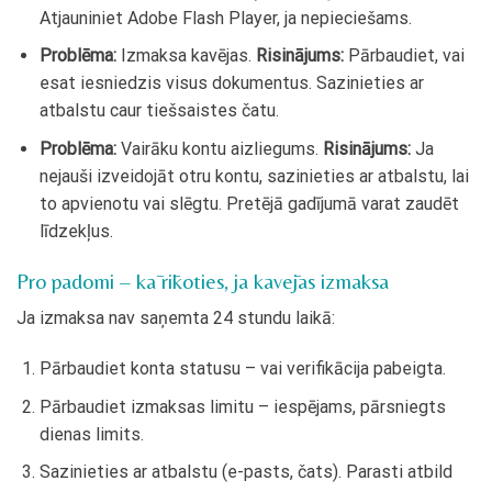
Atjauniniet Adobe Flash Player, ja nepieciešams.
Problēma:
Izmaksa kavējas.
Risinājums:
Pārbaudiet, vai
esat iesniedzis visus dokumentus. Sazinieties ar
atbalstu caur tiešsaistes čatu.
Problēma:
Vairāku kontu aizliegums.
Risinājums:
Ja
nejauši izveidojāt otru kontu, sazinieties ar atbalstu, lai
to apvienotu vai slēgtu. Pretējā gadījumā varat zaudēt
līdzekļus.
Pro padomi – kā rīkoties, ja kavējas izmaksa
Ja izmaksa nav saņemta 24 stundu laikā:
Pārbaudiet konta statusu – vai verifikācija pabeigta.
Pārbaudiet izmaksas limitu – iespējams, pārsniegts
dienas limits.
Sazinieties ar atbalstu (e-pasts, čats). Parasti atbild