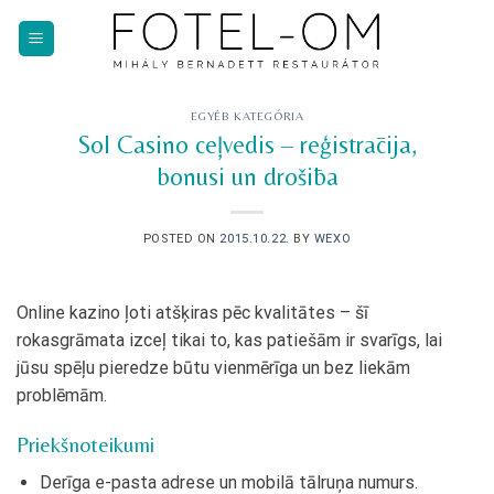
Skip
to
content
EGYÉB KATEGÓRIA
Sol Casino ceļvedis – reģistrācija,
bonusi un drošība
POSTED ON
2015.10.22.
BY
WEXO
Online kazino ļoti atšķiras pēc kvalitātes – šī
rokasgrāmata izceļ tikai to, kas patiešām ir svarīgs, lai
jūsu spēļu pieredze būtu vienmērīga un bez liekām
problēmām.
Priekšnoteikumi
Derīga e-pasta adrese un mobilā tālruņa numurs.