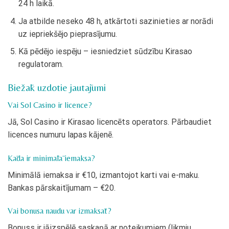
24 h laikā.
Ja atbilde neseko 48 h, atkārtoti sazinieties ar norādi
uz iepriekšējo pieprasījumu.
Kā pēdējo iespēju – iesniedziet sūdzību Kirasao
regulatoram.
Biežāk uzdotie jautājumi
Vai Sol Casino ir licence?
Jā, Sol Casino ir Kirasao licencēts operators. Pārbaudiet
licences numuru lapas kājenē.
Kāda ir minimālā iemaksa?
Minimālā iemaksa ir €10, izmantojot karti vai e-maku.
Bankas pārskaitījumam – €20.
Vai bonusa naudu var izmaksāt?
Bonuss ir jāizspēlē saskaņā ar noteikumiem (likmju