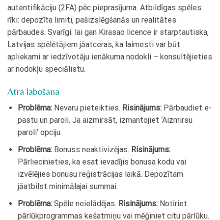
autentifikāciju (2FA) pēc pieprasījuma. Atbildīgas spēles
rīki: depozīta limiti, pašizslēgšanās un realitātes
pārbaudes. Svarīgi: lai gan Kirasao licence ir starptautiska,
Latvijas spēlētājiem jāatceras, ka laimesti var būt
apliekami ar iedzīvotāju ienākuma nodokli – konsultējieties
ar nodokļu speciālistu.
Ātrā labošana
Problēma:
Nevaru pieteikties.
Risinājums:
Pārbaudiet e-
pastu un paroli. Ja aizmirsāt, izmantojiet ‘Aizmirsu
paroli’ opciju.
Problēma:
Bonuss neaktivizējas.
Risinājums:
Pārliecinieties, ka esat ievadījis bonusa kodu vai
izvēlējies bonusu reģistrācijas laikā. Depozītam
jāatbilst minimālajai summai.
Problēma:
Spēle neielādējas.
Risinājums:
Notīriet
pārlūkprogrammas kešatmiņu vai mēģiniet citu pārlūku.