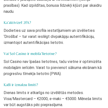
prasības). Kad izpildītas, bonusa līdzekļi kļūst par skaidru
naudu.
Kā aktivizēt 2FA?
Dodieties uz sava profila iestatījumiem un izvēlieties
‘Drošība’ – tur varat ieslēgt divpakāpju autentifikāciju,
izmantojot autentifikācijas lietotni.
Vai Sol Casino ir mobilā lietotne?
Sol Casino nav īpašas lietotnes, taču vietne ir optimizēta
mobilajām ierīcēm. Varat to pievienot sākuma ekrānam kā
progresīvu tīmekļa lietotni (PWA).
Kādi ir izmaksu limiti?
Dienas limits ir atkarīgs no izvēlētās metodes.
Visa/Mastercard – €2000, e-maki – €5000. Mēneša limits
var būt augstāks pēc pieprasījuma.