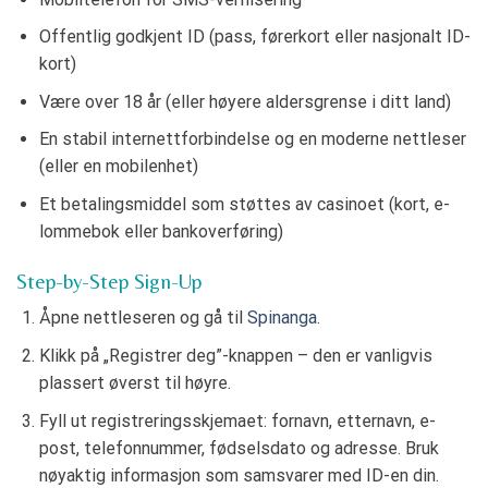
Offentlig godkjent ID (pass, førerkort eller nasjonalt ID-
kort)
Være over 18 år (eller høyere aldersgrense i ditt land)
En stabil internettforbindelse og en moderne nettleser
(eller en mobilenhet)
Et betalingsmiddel som støttes av casinoet (kort, e-
lommebok eller bankoverføring)
Step-by-Step Sign-Up
Åpne nettleseren og gå til
Spinanga
.
Klikk på „Registrer deg”-knappen – den er vanligvis
plassert øverst til høyre.
Fyll ut registreringsskjemaet: fornavn, etternavn, e-
post, telefonnummer, fødselsdato og adresse. Bruk
nøyaktig informasjon som samsvarer med ID-en din.