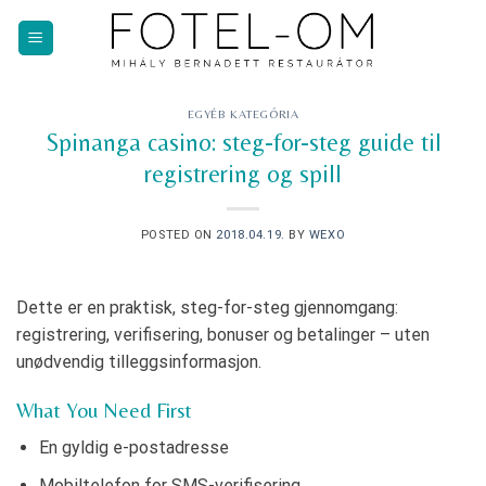
Skip
to
content
EGYÉB KATEGÓRIA
Spinanga casino: steg-for-steg guide til
registrering og spill
POSTED ON
2018.04.19.
BY
WEXO
Dette er en praktisk, steg-for-steg gjennomgang:
registrering, verifisering, bonuser og betalinger – uten
unødvendig tilleggsinformasjon.
What You Need First
En gyldig e-postadresse
Mobiltelefon for SMS-verifisering