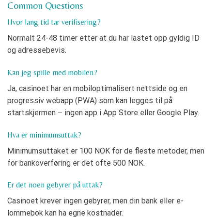
Common Questions
Hvor lang tid tar verifisering?
Normalt 24-48 timer etter at du har lastet opp gyldig ID
og adressebevis.
Kan jeg spille med mobilen?
Ja, casinoet har en mobiloptimalisert nettside og en
progressiv webapp (PWA) som kan legges til på
startskjermen – ingen app i App Store eller Google Play.
Hva er minimumsuttak?
Minimumsuttaket er 100 NOK for de fleste metoder, men
for bankoverføring er det ofte 500 NOK.
Er det noen gebyrer på uttak?
Casinoet krever ingen gebyrer, men din bank eller e-
lommebok kan ha egne kostnader.