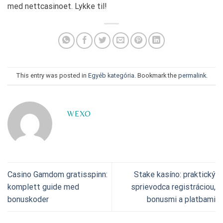
med nettcasinoet. Lykke til!
This entry was posted in
Egyéb kategória
. Bookmark the
permalink
.
WEXO
Casino Gamdom gratisspinn:
Stake kasíno: praktický
komplett guide med
sprievodca registráciou,
bonuskoder
bonusmi a platbami