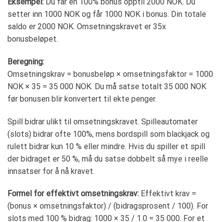
Eksempel:
Du får en 100% bonus opptil 2000 NOK. Du
setter inn 1000 NOK og får 1000 NOK i bonus. Din totale
saldo er 2000 NOK. Omsetningskravet er 35x
bonusbeløpet.
Beregning:
Omsetningskrav = bonusbeløp × omsetningsfaktor = 1000
NOK × 35 = 35 000 NOK. Du må satse totalt 35 000 NOK
før bonusen blir konvertert til ekte penger.
Spill bidrar ulikt til omsetningskravet. Spilleautomater
(slots) bidrar ofte 100%, mens bordspill som blackjack og
rulett bidrar kun 10 % eller mindre. Hvis du spiller et spill
der bidraget er 50 %, må du satse dobbelt så mye i reelle
innsatser for å nå kravet.
Formel for effektivt omsetningskrav:
Effektivt krav =
(bonus × omsetningsfaktor) / (bidragsprosent / 100). For
slots med 100 % bidrag: 1000 × 35 / 1.0 = 35 000. For et