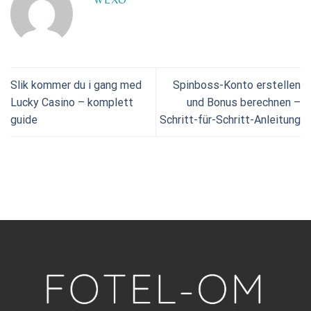
Slik kommer du i gang med
Spinboss-Konto erstellen
Lucky Casino – komplett
und Bonus berechnen –
guide
Schritt-für-Schritt-Anleitung