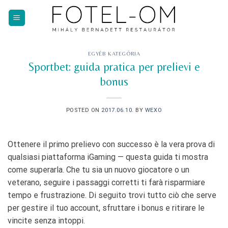
Skip
to
content
EGYÉB KATEGÓRIA
Sportbet: guida pratica per prelievi e
bonus
POSTED ON
2017.06.10.
BY
WEXO
Ottenere il primo prelievo con successo è la vera prova di
qualsiasi piattaforma iGaming — questa guida ti mostra
come superarla. Che tu sia un nuovo giocatore o un
veterano, seguire i passaggi corretti ti farà risparmiare
tempo e frustrazione. Di seguito trovi tutto ciò che serve
per gestire il tuo account, sfruttare i bonus e ritirare le
vincite senza intoppi.