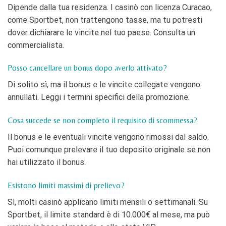
Dipende dalla tua residenza. I casinò con licenza Curacao,
come Sportbet, non trattengono tasse, ma tu potresti
dover dichiarare le vincite nel tuo paese. Consulta un
commercialista.
Posso cancellare un bonus dopo averlo attivato?
Di solito sì, ma il bonus e le vincite collegate vengono
annullati. Leggi i termini specifici della promozione.
Cosa succede se non completo il requisito di scommessa?
Il bonus e le eventuali vincite vengono rimossi dal saldo.
Puoi comunque prelevare il tuo deposito originale se non
hai utilizzato il bonus.
Esistono limiti massimi di prelievo?
Sì, molti casinò applicano limiti mensili o settimanali. Su
Sportbet, il limite standard è di 10.000€ al mese, ma può