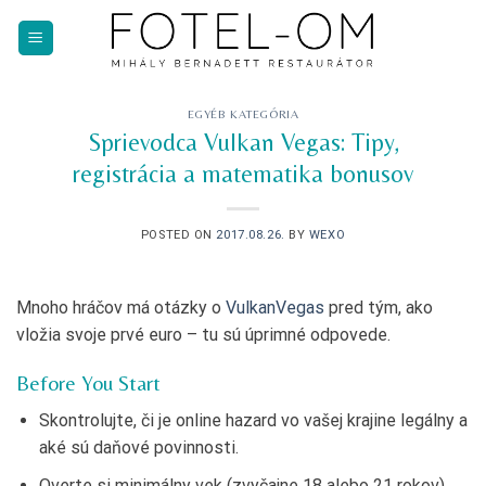
Skip
to
content
EGYÉB KATEGÓRIA
Sprievodca Vulkan Vegas: Tipy,
registrácia a matematika bonusov
POSTED ON
2017.08.26.
BY
WEXO
Mnoho hráčov má otázky o
VulkanVegas
pred tým, ako
vložia svoje prvé euro – tu sú úprimné odpovede.
Before You Start
Skontrolujte, či je online hazard vo vašej krajine legálny a
aké sú daňové povinnosti.
Overte si minimálny vek (zvyčajne 18 alebo 21 rokov).