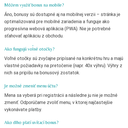
Môžem využiť bonus na mobile?
Áno, bonusy sú dostupné aj na mobilnej verzii – stránka je
optimalizovaná pre mobilné zariadenia a funguje ako
progresívna webová aplikácia (PWA). Nie je potrebné
sťahovať aplikáciu z obchodu.
Ako fungujú voľné otočky?
Voľné otočky sú zvyčajne pripísané na konkrétnu hru a majú
vlastné požiadavky na pretočenie (napr. 40x výhru). Výhry z
nich sa pripíšu na bonusový zostatok.
Je možné zmeniť menu účtu?
Mena sa vyberá pri registrácii a následne ju nie je možné
zmeniť. Odporúčame zvoliť menu, v ktorej najčastejšie
vykonávate platby.
Ako dlho platí uvítací bonus?