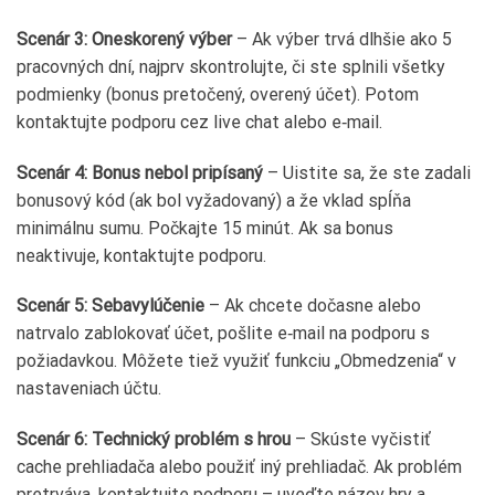
Scenár 3: Oneskorený výber
– Ak výber trvá dlhšie ako 5
pracovných dní, najprv skontrolujte, či ste splnili všetky
podmienky (bonus pretočený, overený účet). Potom
kontaktujte podporu cez live chat alebo e‑mail.
Scenár 4: Bonus nebol pripísaný
– Uistite sa, že ste zadali
bonusový kód (ak bol vyžadovaný) a že vklad spĺňa
minimálnu sumu. Počkajte 15 minút. Ak sa bonus
neaktivuje, kontaktujte podporu.
Scenár 5: Sebavylúčenie
– Ak chcete dočasne alebo
natrvalo zablokovať účet, pošlite e‑mail na podporu s
požiadavkou. Môžete tiež využiť funkciu „Obmedzenia“ v
nastaveniach účtu.
Scenár 6: Technický problém s hrou
– Skúste vyčistiť
cache prehliadača alebo použiť iný prehliadač. Ak problém
pretrváva, kontaktujte podporu – uveďte názov hry a