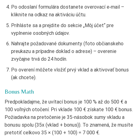
Po odoslaní formulára dostanete overovací e‑mail –
kliknite na odkaz na aktiváciu účtu.
Prihláste sa a prejdite do sekcie „Môj účet“ pre
vyplnenie osobných údajov.
Nahrajte požadované dokumenty (foto občianskeho
preukazu a prípadne doklad o adrese) – overenie
zvyčajne trvá do 24 hodín.
Po overení môžete vložiť prvý vklad a aktivovať bonus
(ak chcete).
Bonus Math
Predpokladajme, že uvítací bonus je 100 % až do 500 € a
100 voľných otočení. Pri vklade 100 € získate 100 € bonus.
Požiadavka na pretočenie je 35-násobok sumy vkladu a
bonusu spolu (35x (vklad + bonus)). To znamená, že musíte
pretotiť celkovo 35 × (100 + 100) = 7 000 €.