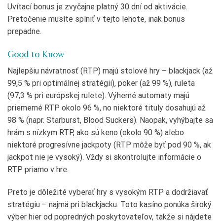
Uvítací bonus je zvyčajne platný 30 dní od aktivácie.
Pretočenie musíte splniť v tejto lehote, inak bonus
prepadne.
Good to Know
Najlepšiu návratnosť (RTP) majú stolové hry – blackjack (až
99,5 % pri optimálnej stratégii), poker (až 99 %), ruleta
(97,3 % pri európskej rulete). Výherné automaty majú
priemerné RTP okolo 96 %, no niektoré tituly dosahujú až
98 % (napr. Starburst, Blood Suckers). Naopak, vyhýbajte sa
hrám s nízkym RTP, ako sú keno (okolo 90 %) alebo
niektoré progresívne jackpoty (RTP môže byť pod 90 %, ak
jackpot nie je vysoký). Vždy si skontrolujte informácie o
RTP priamo v hre.
Preto je dôležité vyberať hry s vysokým RTP a dodržiavať
stratégiu – najmä pri blackjacku. Toto kasíno ponúka široký
výber hier od popredných poskytovateľov, takže si nájdete