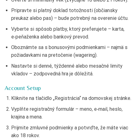
Pripravte si platný doklad totožnosti (občiansky
preukaz alebo pas) – bude potrebný na overenie účtu.
Vyberte si spôsob platby, ktorý preferujete – karta,
e‑peňaženka alebo bankový prevod.
Oboznámte sa s bonusovými podmienkami – najmä s
požiadavkami na pretočenie (wagering).
Nastavte si denné, týždenné alebo mesačné limity
vkladov – zodpovedná hra je dôležitá.
Account Setup
Kliknite na tlačidlo „Registrácia“ na domovskej stránke.
Vyplňte registračný formulár – meno, e‑mail, heslo,
krajina a mena.
Prijmite zmluvné podmienky a potvrďte, že máte viac
ako 18 rokov.