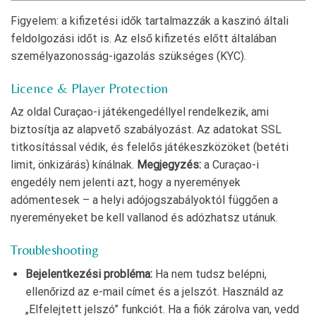
Figyelem: a kifizetési idők tartalmazzák a kaszinó általi
feldolgozási időt is. Az első kifizetés előtt általában
személyazonosság-igazolás szükséges (KYC).
Licence & Player Protection
Az oldal Curaçao-i játékengedéllyel rendelkezik, ami
biztosítja az alapvető szabályozást. Az adatokat SSL
titkosítással védik, és felelős játékeszközöket (betéti
limit, önkizárás) kínálnak.
Megjegyzés:
a Curaçao-i
engedély nem jelenti azt, hogy a nyeremények
adómentesek – a helyi adójogszabályoktól függően a
nyereményeket be kell vallanod és adózhatsz utánuk.
Troubleshooting
Bejelentkezési probléma:
Ha nem tudsz belépni,
ellenőrizd az e-mail címet és a jelszót. Használd az
„Elfelejtett jelszó” funkciót. Ha a fiók zárolva van, vedd