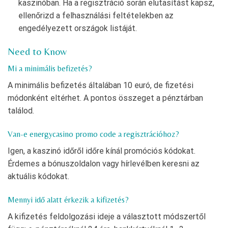
kaszinóban. Ha a regisztráció során elutasítást kapsz,
ellenőrizd a felhasználási feltételekben az
engedélyezett országok listáját.
Need to Know
Mi a minimális befizetés?
A minimális befizetés általában 10 euró, de fizetési
módonként eltérhet. A pontos összeget a pénztárban
találod.
Van-e energycasino promo code a regisztrációhoz?
Igen, a kaszinó időről időre kínál promóciós kódokat.
Érdemes a bónuszoldalon vagy hírlevélben keresni az
aktuális kódokat.
Mennyi idő alatt érkezik a kifizetés?
A kifizetés feldolgozási ideje a választott módszertől