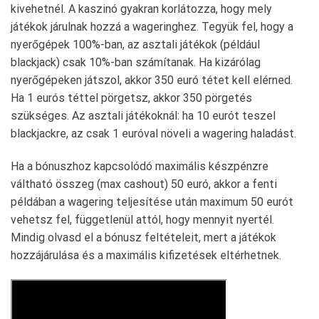
kivehetnél. A kaszinó gyakran korlátozza, hogy mely
játékok járulnak hozzá a wageringhez. Tegyük fel, hogy a
nyerőgépek 100%-ban, az asztali játékok (például
blackjack) csak 10%-ban számítanak. Ha kizárólag
nyerőgépeken játszol, akkor 350 euró tétet kell elérned.
Ha 1 eurós téttel pörgetsz, akkor 350 pörgetés
szükséges. Az asztali játékoknál: ha 10 eurót teszel
blackjackre, az csak 1 euróval növeli a wagering haladást.
Ha a bónuszhoz kapcsolódó maximális készpénzre
váltható összeg (max cashout) 50 euró, akkor a fenti
példában a wagering teljesítése után maximum 50 eurót
vehetsz fel, függetlenül attól, hogy mennyit nyertél.
Mindig olvasd el a bónusz feltételeit, mert a játékok
hozzájárulása és a maximális kifizetések eltérhetnek.