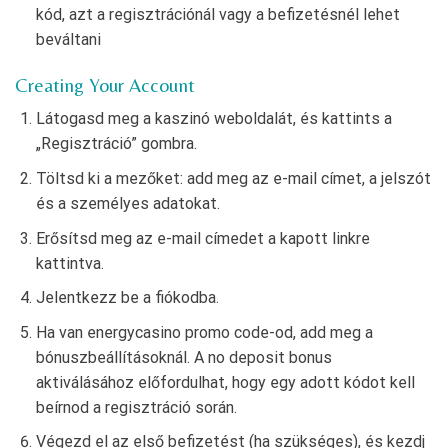
kód, azt a regisztrációnál vagy a befizetésnél lehet
beváltani
Creating Your Account
Látogasd meg a kaszinó weboldalát, és kattints a
„Regisztráció” gombra.
Töltsd ki a mezőket: add meg az e-mail címet, a jelszót
és a személyes adatokat.
Erősítsd meg az e-mail címedet a kapott linkre
kattintva.
Jelentkezz be a fiókodba.
Ha van energycasino promo code-od, add meg a
bónuszbeállításoknál. A no deposit bonus
aktiválásához előfordulhat, hogy egy adott kódot kell
beírnod a regisztráció során.
Végezd el az első befizetést (ha szükséges), és kezdj