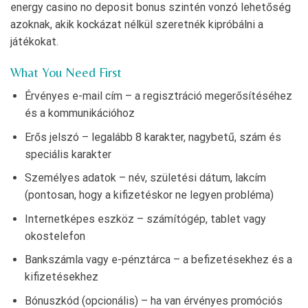
energy casino no deposit bonus szintén vonzó lehetőség
azoknak, akik kockázat nélkül szeretnék kipróbálni a
játékokat.
What You Need First
Érvényes e-mail cím – a regisztráció megerősítéséhez
és a kommunikációhoz
Erős jelszó – legalább 8 karakter, nagybetű, szám és
speciális karakter
Személyes adatok – név, születési dátum, lakcím
(pontosan, hogy a kifizetéskor ne legyen probléma)
Internetképes eszköz – számítógép, tablet vagy
okostelefon
Bankszámla vagy e-pénztárca – a befizetésekhez és a
kifizetésekhez
Bónuszkód (opcionális) – ha van érvényes promóciós