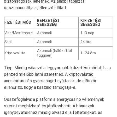
biztonságosak lehetnek. Az alábbi táblázat
összehasonlítja a jellemző időket.
BEFIZETÉSI
KIFIZETÉSI
FIZETÉSI MÓD
SEBESSÉG
SEBESSÉG
Visa/Mastercard
Azonnali
1–3 nap
Skrill
Azonnali
24 óra
Azonnali (hálózattól
Kriptovaluta
1–24 óra
függően)
Tipp: Mindig válaszd a leggyorsabb kifizetési módot, ha a
pénzed mielőbb látni szeretnéd. A kriptovaluták
anonimitást és gyorsaságot nyújtanak, de először
ellenőrizd, hogy a kaszinó támogatja-e.
Összefoglalva: a platform a energycasino vélemények
szerint megbízható és játékosbarát. A bónuszok
igénybevételéhez mindig olvasd el a feltételeket, és