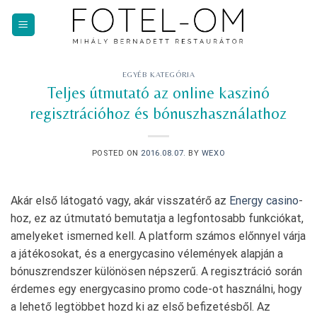
Skip
to
content
EGYÉB KATEGÓRIA
Teljes útmutató az online kaszinó
regisztrációhoz és bónuszhasználathoz
POSTED ON
2016.08.07.
BY
WEXO
Akár első látogató vagy, akár visszatérő az
Energy casino
-
hoz, ez az útmutató bemutatja a legfontosabb funkciókat,
amelyeket ismerned kell. A platform számos előnnyel várja
a játékosokat, és a energycasino vélemények alapján a
bónuszrendszer különösen népszerű. A regisztráció során
érdemes egy energycasino promo code-ot használni, hogy
a lehető legtöbbet hozd ki az első befizetésből. Az