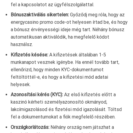
fel a kapcsolatot az ügyfélszolgálattal.
Bónuszaktiválás sikertelen:
Győződj meg róla, hogy az
energycasino promo code-ot helyesen írtad be, és hogy
a bónusz érvényességi ideje még tart. Néhány bónusz
automatikusan aktiválódik, ha megfelelő kódot
használsz.
Kifizetés késése:
A kifizetések általában 1-5
munkanapot vesznek igénybe. Ha ennél tovább tart,
ellenőrizd, hogy minden KYC-dokumentumot
feltöltöttél-e, és hogy a kifizetési mód adatai
helyesek.
Azonosítási kérés (KYC):
Az első kifizetés előtt a
kaszinó kérheti személyazonosító okmányod,
lakcímigazolásod és fizetési mód igazolását. Töltsd
fel a dokumentumokat a fiók megfelelő részében.
Országkorlátozás:
Néhány ország nem játszhat a