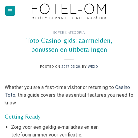
Skip
to
content
EGYÉB KATEGÓRIA
Toto Casino-gids: aanmelden,
bonussen en uitbetalingen
POSTED ON
2017.03.20.
BY
WEXO
Whether you are a first-time visitor or returning to
Casino
Toto
, this guide covers the essential features you need to
know.
Getting Ready
Zorg voor een geldig e‑mailadres en een
telefoonnummer voor verificatie.