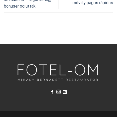
móvil y pagos rápidos
bonuser og uttak