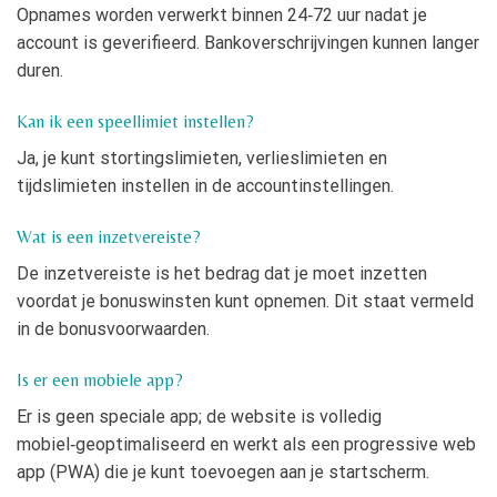
Opnames worden verwerkt binnen 24‑72 uur nadat je
account is geverifieerd. Bankoverschrijvingen kunnen langer
duren.
Kan ik een speellimiet instellen?
Ja, je kunt stortingslimieten, verlieslimieten en
tijdslimieten instellen in de accountinstellingen.
Wat is een inzetvereiste?
De inzetvereiste is het bedrag dat je moet inzetten
voordat je bonuswinsten kunt opnemen. Dit staat vermeld
in de bonusvoorwaarden.
Is er een mobiele app?
Er is geen speciale app; de website is volledig
mobiel‑geoptimaliseerd en werkt als een progressive web
app (PWA) die je kunt toevoegen aan je startscherm.