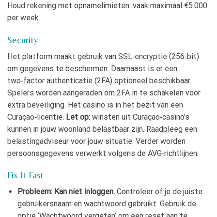
Houd rekening met opnamelimieten: vaak maximaal €5.000
per week.
Security
Het platform maakt gebruik van SSL‑encryptie (256‑bit)
om gegevens te beschermen. Daarnaast is er een
two‑factor authenticatie (2FA) optioneel beschikbaar.
Spelers worden aangeraden om 2FA in te schakelen voor
extra beveiliging. Het casino is in het bezit van een
Curaçao‑licentie.
Let op:
winsten uit Curaçao‑casino’s
kunnen in jouw woonland belastbaar zijn. Raadpleeg een
belastingadviseur voor jouw situatie. Verder worden
persoonsgegevens verwerkt volgens de AVG‑richtlijnen.
Fix It Fast
Probleem: Kan niet inloggen.
Controleer of je de juiste
gebruikersnaam en wachtwoord gebruikt. Gebruik de
optie ‘Wachtwoord vergeten’ om een reset aan te