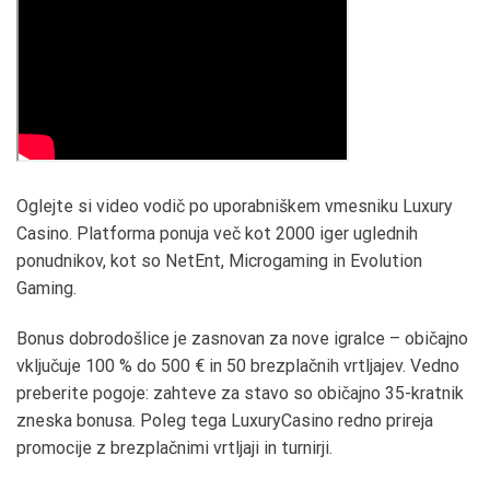
Oglejte si video vodič po uporabniškem vmesniku Luxury
Casino. Platforma ponuja več kot 2000 iger uglednih
ponudnikov, kot so NetEnt, Microgaming in Evolution
Gaming.
Bonus dobrodošlice je zasnovan za nove igralce – običajno
vključuje 100 % do 500 € in 50 brezplačnih vrtljajev. Vedno
preberite pogoje: zahteve za stavo so običajno 35-kratnik
zneska bonusa. Poleg tega LuxuryCasino redno prireja
promocije z brezplačnimi vrtljaji in turnirji.