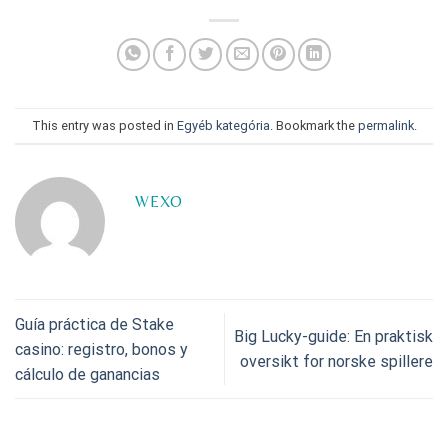
This entry was posted in
Egyéb kategória
. Bookmark the
permalink
.
WEXO
Guía práctica de Stake
Big Lucky-guide: En praktisk
casino: registro, bonos y
oversikt for norske spillere
cálculo de ganancias