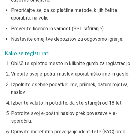
Prepričajte se, da so plačilne metode, ki jih želite
uporabiti, na voljo.
Preverite licenco in varnost (SSL šifriranje).
Nastavite omejitve depozitov za odgovorno igranje.
Kako se registrirati
Obiščite spletno mesto in kliknite gumb za registracijo.
Vnesite svoj e-poštni naslov, uporabniško ime in geslo.
Izpolnite osebne podatke: ime, priimek, datum rojstva,
naslov.
Izberite valuto in potrdite, da ste starejši od 18 let.
Potrdite svoj e-poštni naslov prek povezave v e-
sporočilu.
Opravite morebitno preverjanje identitete (KYC) pred