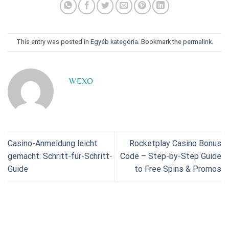
This entry was posted in
Egyéb kategória
. Bookmark the
permalink
.
WEXO
Casino-Anmeldung leicht
Rocketplay Casino Bonus
gemacht: Schritt-für-Schritt-
Code – Step-by-Step Guide
Guide
to Free Spins & Promos