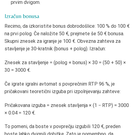
prvim dvigom.
Izračun bonusa
Recimo, da izkoristite bonus dobrodošlice: 100 % do 100 €
na prvi polog. Če naložite 50 €, prejmete še 50 € bonusa.
Skupni znesek za igranje je 100 €. Obvezna zahteva za
stavljenje je 30-kratnik (bonus + polog). Izračun:
Znesek za stavljenje = (polog + bonus) × 30 = (50 + 50) ×
30 = 3000 €.
Če igrate igralni avtomat s povprečnim RTP 96 %, je
pričakovani teoretični izguba pri izpolnjevanju zahteve:
Pričakovana izguba = znesek stavljenja × (1 − RTP) = 3000
× 0.04 = 120 €.
To pomeni, da boste v povprečju izgubili 120 €, preden
boste lahko dvignili dobitke. Zato je pomembno, da