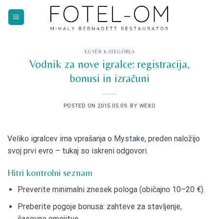
Skip
to
content
EGYÉB KATEGÓRIA
Vodnik za nove igralce: registracija,
bonusi in izračuni
POSTED ON
2015.05.09.
BY
WEXO
Veliko igralcev ima vprašanja o
Mystake
, preden naložijo
svoj prvi evro – tukaj so iskreni odgovori.
Hitri kontrolni seznam
Preverite minimalni znesek pologa (običajno 10–20 €).
Preberite pogoje bonusa: zahteve za stavljenje,
časovne omejitve.