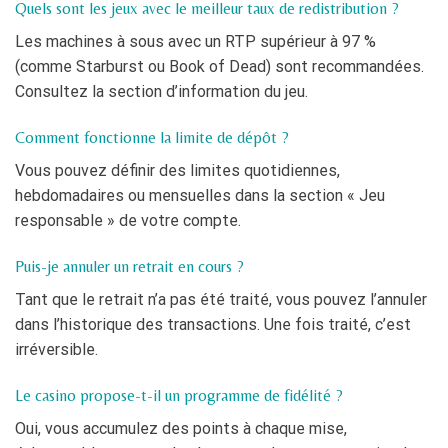
Quels sont les jeux avec le meilleur taux de redistribution ?
Les machines à sous avec un RTP supérieur à 97 %
(comme Starburst ou Book of Dead) sont recommandées.
Consultez la section d’information du jeu.
Comment fonctionne la limite de dépôt ?
Vous pouvez définir des limites quotidiennes,
hebdomadaires ou mensuelles dans la section « Jeu
responsable » de votre compte.
Puis-je annuler un retrait en cours ?
Tant que le retrait n’a pas été traité, vous pouvez l’annuler
dans l’historique des transactions. Une fois traité, c’est
irréversible.
Le casino propose-t-il un programme de fidélité ?
Oui, vous accumulez des points à chaque mise,