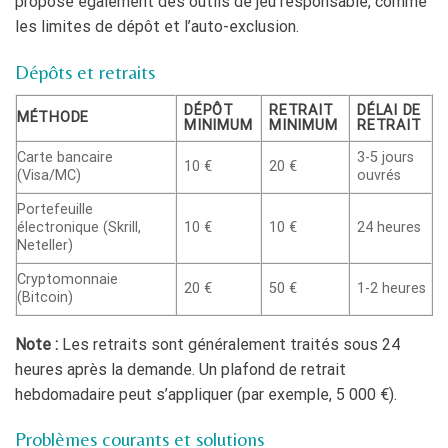
propose également des outils de jeu responsable, comme
les limites de dépôt et l’auto-exclusion.
Dépôts et retraits
DÉPÔT
RETRAIT
DÉLAI DE
MÉTHODE
MINIMUM
MINIMUM
RETRAIT
Carte bancaire
3-5 jours
10 €
20 €
(Visa/MC)
ouvrés
Portefeuille
électronique (Skrill,
10 €
10 €
24 heures
Neteller)
Cryptomonnaie
20 €
50 €
1-2 heures
(Bitcoin)
Note :
Les retraits sont généralement traités sous 24
heures après la demande. Un plafond de retrait
hebdomadaire peut s’appliquer (par exemple, 5 000 €).
Problèmes courants et solutions