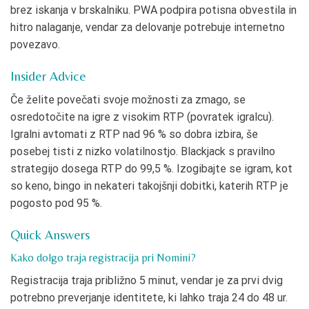
brez iskanja v brskalniku. PWA podpira potisna obvestila in
hitro nalaganje, vendar za delovanje potrebuje internetno
povezavo.
Insider Advice
Če želite povečati svoje možnosti za zmago, se
osredotočite na igre z visokim RTP (povratek igralcu).
Igralni avtomati z RTP nad 96 % so dobra izbira, še
posebej tisti z nizko volatilnostjo. Blackjack s pravilno
strategijo dosega RTP do 99,5 %. Izogibajte se igram, kot
so keno, bingo in nekateri takojšnji dobitki, katerih RTP je
pogosto pod 95 %.
Quick Answers
Kako dolgo traja registracija pri Nomini?
Registracija traja približno 5 minut, vendar je za prvi dvig
potrebno preverjanje identitete, ki lahko traja 24 do 48 ur.