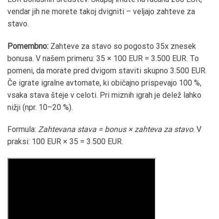
vendar jih ne morete takoj dvigniti – veljajo zahteve za
stavo.
Pomembno:
Zahteve za stavo so pogosto 35x znesek
bonusa. V našem primeru: 35 × 100 EUR = 3.500 EUR. To
pomeni, da morate pred dvigom staviti skupno 3.500 EUR.
Če igrate igralne avtomate, ki običajno prispevajo 100 %,
vsaka stava šteje v celoti. Pri miznih igrah je delež lahko
nižji (npr. 10–20 %).
Formula:
Zahtevana stava = bonus × zahteva za stavo
. V
praksi: 100 EUR × 35 = 3.500 EUR.