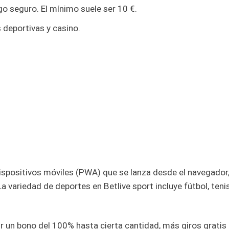
o seguro. El mínimo suele ser 10 €.
 deportivas y casino.
ispositivos móviles (PWA) que se lanza desde el navegador,
a variedad de deportes en Betlive sport incluye fútbol, tenis
ir un bono del 100% hasta cierta cantidad, más giros gratis