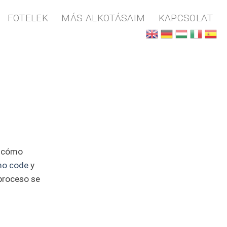
FOTELEK
MÁS ALKOTÁSAIM
KAPCSOLAT
n cómo
mo code
y
 proceso se