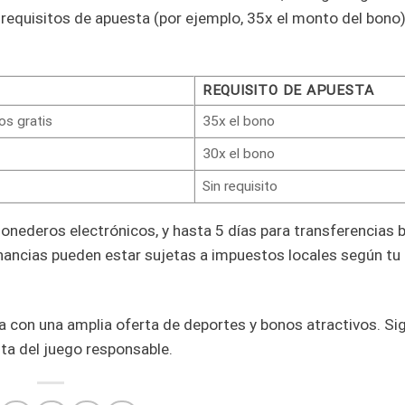
requisitos de apuesta (por ejemplo, 35x el monto del bono)
REQUISITO DE APUESTA
os gratis
35x el bono
30x el bono
Sin requisito
nederos electrónicos, y hasta 5 días para transferencias b
anancias pueden estar sujetas a impuestos locales según tu 
va con una amplia oferta de deportes y bonos atractivos. Si
uta del juego responsable.