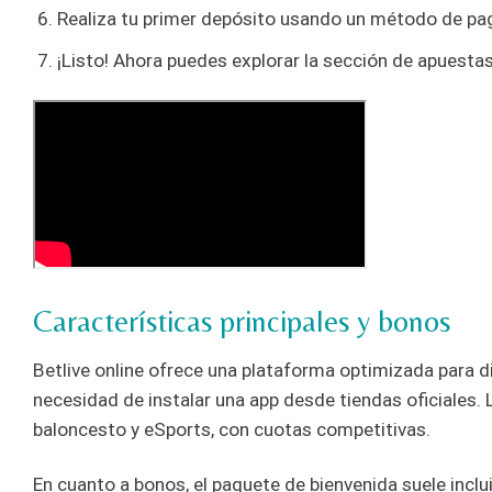
Realiza tu primer depósito usando un método de pag
¡Listo! Ahora puedes explorar la sección de apuestas
Características principales y bonos
Betlive online ofrece una plataforma optimizada para d
necesidad de instalar una app desde tiendas oficiales. L
baloncesto y eSports, con cuotas competitivas.
En cuanto a bonos, el paquete de bienvenida suele inclu