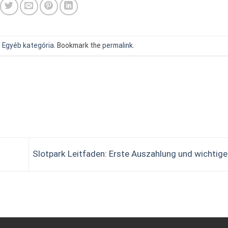
n
Egyéb kategória
. Bookmark the
permalink
.
Slotpark Leitfaden: Erste Auszahlung und wichtig