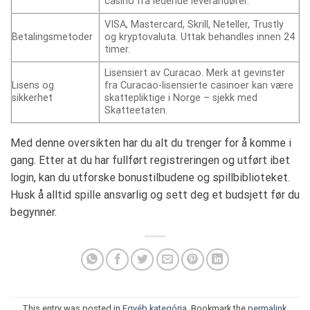
casino fra ledende leverandører.
VISA, Mastercard, Skrill, Neteller, Trustly
Betalingsmetoder
og kryptovaluta. Uttak behandles innen 24
timer.
Lisensiert av Curacao. Merk at gevinster
Lisens og
fra Curacao-lisensierte casinoer kan være
sikkerhet
skattepliktige i Norge – sjekk med
Skatteetaten.
Med denne oversikten har du alt du trenger for å komme i
gang. Etter at du har fullført registreringen og utført ibet
login, kan du utforske bonustilbudene og spillbiblioteket.
Husk å alltid spille ansvarlig og sett deg et budsjett før du
begynner.
This entry was posted in
Egyéb kategória
. Bookmark the
permalink
.