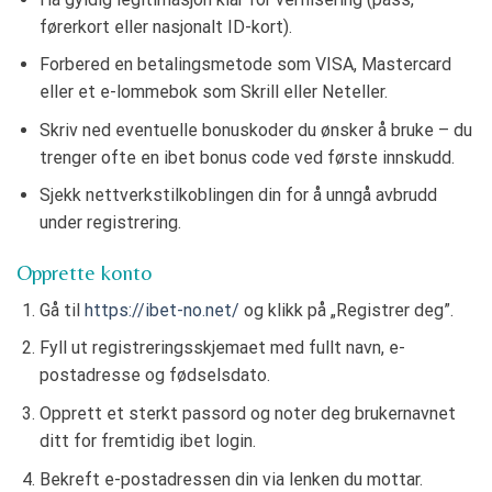
førerkort eller nasjonalt ID-kort).
Forbered en betalingsmetode som VISA, Mastercard
eller et e-lommebok som Skrill eller Neteller.
Skriv ned eventuelle bonuskoder du ønsker å bruke – du
trenger ofte en ibet bonus code ved første innskudd.
Sjekk nettverkstilkoblingen din for å unngå avbrudd
under registrering.
Opprette konto
Gå til
https://ibet-no.net/
og klikk på „Registrer deg”.
Fyll ut registreringsskjemaet med fullt navn, e-
postadresse og fødselsdato.
Opprett et sterkt passord og noter deg brukernavnet
ditt for fremtidig ibet login.
Bekreft e-postadressen din via lenken du mottar.