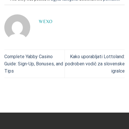
WEXO
Complete Yabby Casino
Kako uporabljati Lottoland:
Guide: Sign-Up, Bonuses, and
podroben vodič za slovenske
Tips
igralce