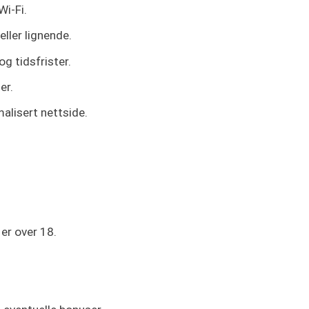
Wi-Fi.
ller lignende.
g tidsfrister.
er.
alisert nettside.
 er over 18.