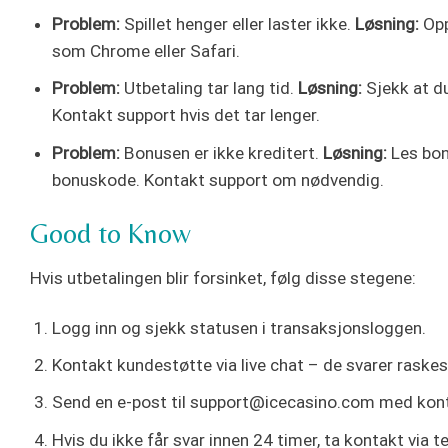
Problem:
Spillet henger eller laster ikke.
Løsning:
Opp
som Chrome eller Safari.
Problem:
Utbetaling tar lang tid.
Løsning:
Sjekk at du
Kontakt support hvis det tar lenger.
Problem:
Bonusen er ikke kreditert.
Løsning:
Les bon
bonuskode. Kontakt support om nødvendig.
Good to Know
Hvis utbetalingen blir forsinket, følg disse stegene:
Logg inn og sjekk statusen i transaksjonsloggen.
Kontakt kundestøtte via live chat – de svarer raskes
Send en e-post til
support@icecasino.com
med kont
Hvis du ikke får svar innen 24 timer, ta kontakt via t