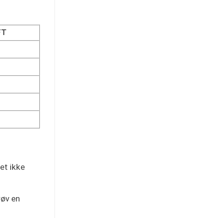
FT
et ikke
røv en