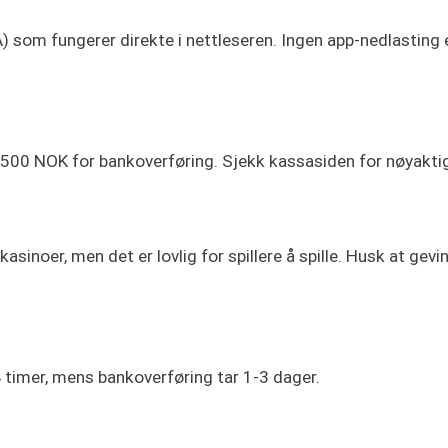
A) som fungerer direkte i nettleseren. Ingen app-nedlasting 
 500 NOK for bankoverføring. Sjekk kassasiden for nøyaktig
sinoer, men det er lovlig for spillere å spille. Husk at gevi
4 timer, mens bankoverføring tar 1-3 dager.