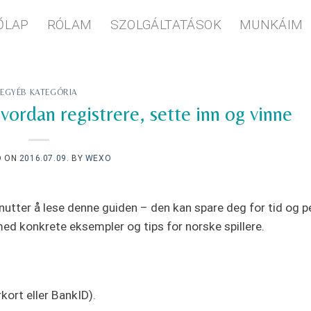
ŐLAP
RÓLAM
SZOLGÁLTATÁSOK
MUNKÁIM
EGYÉB KATEGÓRIA
vordan registrere, sette inn og vinne
D ON
2016.07.09.
BY
WEXO
nutter å lese denne guiden – den kan spare deg for tid og p
 med konkrete eksempler og tips for norske spillere.
rkort eller BankID).