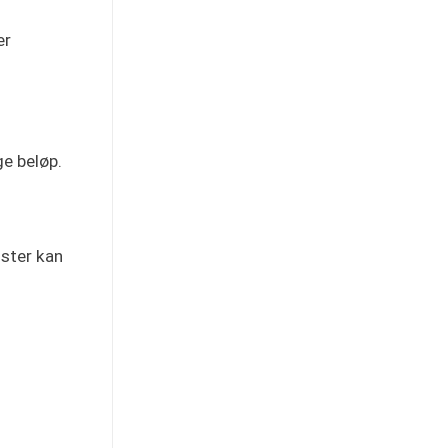
er
e beløp.
nster kan