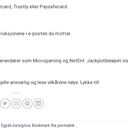
rcard, Trustly eller Paysafecard.
truksjonene i e-posten du mottar.
leverandører som Microgaming og NetEnt. Jackpotbeløpet vis
ille ansvarlig og lese vilkårene nøye. Lykke til!
n
Egyéb kategória
. Bookmark the
permalink
.