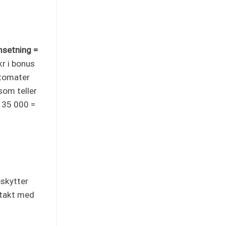
msetning =
kr i bonus
utomater
som teller
× 35 000 =
eskytter
ntakt med