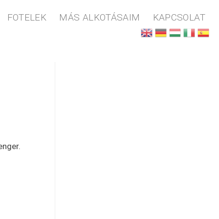
FOTELEK
MÁS ALKOTÁSAIM
KAPCSOLAT
enger.