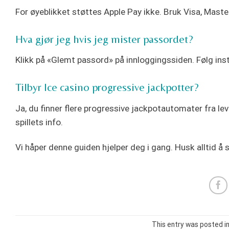
For øyeblikket støttes Apple Pay ikke. Bruk Visa, Maste
Hva gjør jeg hvis jeg mister passordet?
Klikk på «Glemt passord» på innloggingssiden. Følg ins
Tilbyr Ice casino progressive jackpotter?
Ja, du finner flere progressive jackpotautomater fra 
spillets info.
Vi håper denne guiden hjelper deg i gang. Husk alltid å sp
This entry was posted i