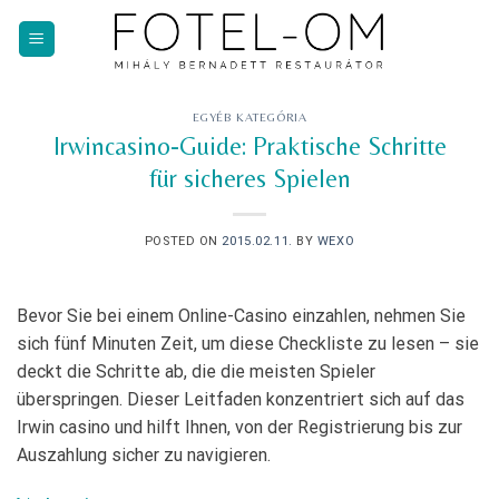
Skip
to
content
EGYÉB KATEGÓRIA
Irwincasino-Guide: Praktische Schritte
für sicheres Spielen
POSTED ON
2015.02.11.
BY
WEXO
Bevor Sie bei einem Online-Casino einzahlen, nehmen Sie
sich fünf Minuten Zeit, um diese Checkliste zu lesen – sie
deckt die Schritte ab, die die meisten Spieler
überspringen. Dieser Leitfaden konzentriert sich auf das
Irwin casino und hilft Ihnen, von der Registrierung bis zur
Auszahlung sicher zu navigieren.