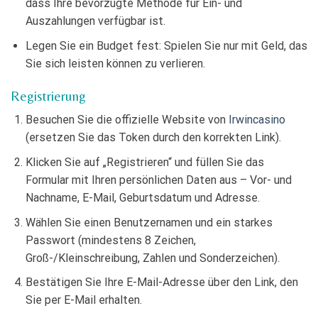
dass Ihre bevorzugte Methode für Ein- und
Auszahlungen verfügbar ist.
Legen Sie ein Budget fest: Spielen Sie nur mit Geld, das
Sie sich leisten können zu verlieren.
Registrierung
Besuchen Sie die offizielle Website von
Irwincasino
(ersetzen Sie das Token durch den korrekten Link).
Klicken Sie auf „Registrieren“ und füllen Sie das
Formular mit Ihren persönlichen Daten aus – Vor- und
Nachname, E-Mail, Geburtsdatum und Adresse.
Wählen Sie einen Benutzernamen und ein starkes
Passwort (mindestens 8 Zeichen,
Groß-/Kleinschreibung, Zahlen und Sonderzeichen).
Bestätigen Sie Ihre E-Mail-Adresse über den Link, den
Sie per E-Mail erhalten.