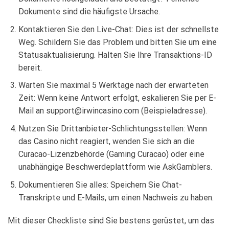
Dokumente sind die häufigste Ursache.
Kontaktieren Sie den Live-Chat: Dies ist der schnellste
Weg. Schildern Sie das Problem und bitten Sie um eine
Statusaktualisierung. Halten Sie Ihre Transaktions-ID
bereit.
Warten Sie maximal 5 Werktage nach der erwarteten
Zeit: Wenn keine Antwort erfolgt, eskalieren Sie per E-
Mail an support@irwincasino.com (Beispieladresse).
Nutzen Sie Drittanbieter-Schlichtungsstellen: Wenn
das Casino nicht reagiert, wenden Sie sich an die
Curacao-Lizenzbehörde (Gaming Curacao) oder eine
unabhängige Beschwerdeplattform wie AskGamblers.
Dokumentieren Sie alles: Speichern Sie Chat-
Transkripte und E-Mails, um einen Nachweis zu haben.
Mit dieser Checkliste sind Sie bestens gerüstet, um das