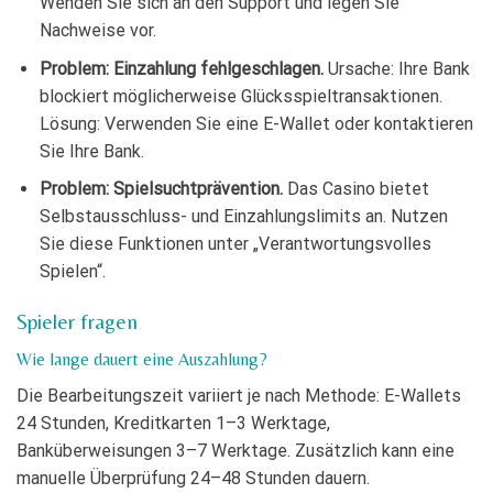
Wenden Sie sich an den Support und legen Sie
Nachweise vor.
Problem: Einzahlung fehlgeschlagen.
Ursache: Ihre Bank
blockiert möglicherweise Glücksspieltransaktionen.
Lösung: Verwenden Sie eine E-Wallet oder kontaktieren
Sie Ihre Bank.
Problem: Spielsuchtprävention.
Das Casino bietet
Selbstausschluss- und Einzahlungslimits an. Nutzen
Sie diese Funktionen unter „Verantwortungsvolles
Spielen“.
Spieler fragen
Wie lange dauert eine Auszahlung?
Die Bearbeitungszeit variiert je nach Methode: E-Wallets
24 Stunden, Kreditkarten 1–3 Werktage,
Banküberweisungen 3–7 Werktage. Zusätzlich kann eine
manuelle Überprüfung 24–48 Stunden dauern.