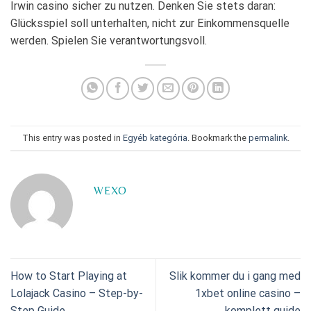
Irwin casino sicher zu nutzen. Denken Sie stets daran:
Glücksspiel soll unterhalten, nicht zur Einkommensquelle
werden. Spielen Sie verantwortungsvoll.
This entry was posted in
Egyéb kategória
. Bookmark the
permalink
.
WEXO
How to Start Playing at
Slik kommer du i gang med
Lolajack Casino – Step-by-
1xbet online casino –
Step Guide
komplett guide