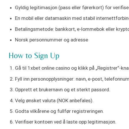
Gyldig legitimasjon (pass eller førerkort) for verifise
En mobil eller datamaskin med stabil internettforbi
Betalingsmetode: bankkort, e-lommebok eller krypt
Norsk personnummer og adresse
How to Sign Up
Gå til 1xbet online casino og klikk på „Registrer”-kn
Fyll inn personopplysninger: navn, e-post, telefonn
Opprett et brukernavn og et sterkt passord.
Velg ønsket valuta (NOK anbefales).
Godta vilkårene og fullfør registreringen.
Verifiser kontoen ved å laste opp legitimasjon.