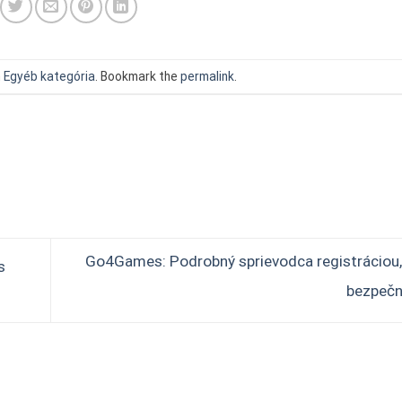
n
Egyéb kategória
. Bookmark the
permalink
.
Go4Games: Podrobný sprievodca registráciou,
s
bezpeč