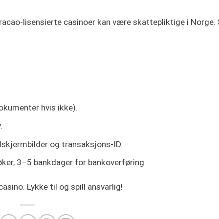
uracao-lisensierte casinoer kan være skattepliktige i Norge
dokumenter hvis ikke).
.
llskjermbilder og transaksjons-ID.
ker, 3–5 bankdager for bankoverføring.
sino. Lykke til og spill ansvarlig!