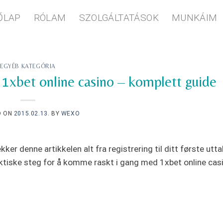
ŐLAP
RÓLAM
SZOLGÁLTATÁSOK
MUNKÁIM
EGYÉB KATEGÓRIA
1xbet online casino – komplett guide
D ON
2015.02.13.
BY
WEXO
ekker denne artikkelen alt fra registrering til ditt første utt
 praktiske steg for å komme raskt i gang med 1xbet online cas