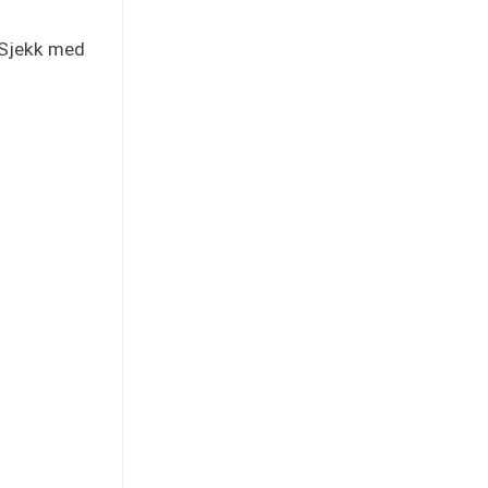
. Sjekk med