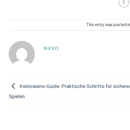
This entry was posted i
WEXO
Irwincasino-Guide: Praktische Schritte für sichere
Spielen