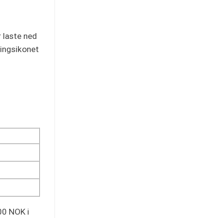
r laste ned
lingsikonet
00 NOK i