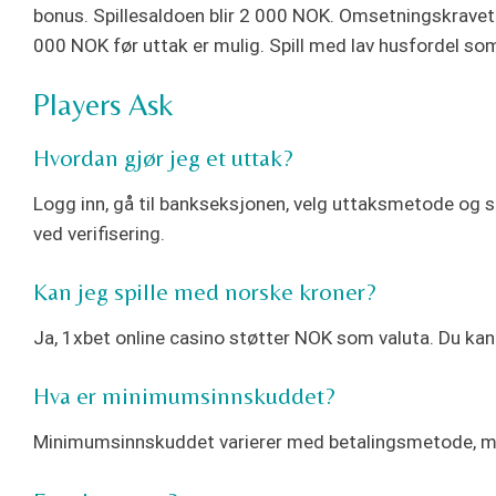
bonus. Spillesaldoen blir 2 000 NOK. Omsetningskravet 
000 NOK før uttak er mulig. Spill med lav husfordel so
Players Ask
Hvordan gjør jeg et uttak?
Logg inn, gå til bankseksjonen, velg uttaksmetode og sk
ved verifisering.
Kan jeg spille med norske kroner?
Ja, 1xbet online casino støtter NOK som valuta. Du kan 
Hva er minimumsinnskuddet?
Minimumsinnskuddet varierer med betalingsmetode, me