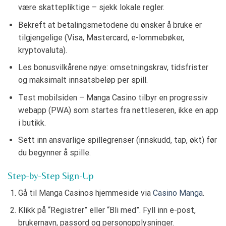
være skattepliktige – sjekk lokale regler.
Bekreft at betalingsmetodene du ønsker å bruke er
tilgjengelige (Visa, Mastercard, e-lommebøker,
kryptovaluta).
Les bonusvilkårene nøye: omsetningskrav, tidsfrister
og maksimalt innsatsbeløp per spill.
Test mobilsiden – Manga Casino tilbyr en progressiv
webapp (PWA) som startes fra nettleseren, ikke en app
i butikk.
Sett inn ansvarlige spillegrenser (innskudd, tap, økt) før
du begynner å spille.
Step-by-Step Sign-Up
Gå til Manga Casinos hjemmeside via
Casino Manga
.
Klikk på “Registrer” eller “Bli med”. Fyll inn e-post,
brukernavn, passord og personopplysninger.