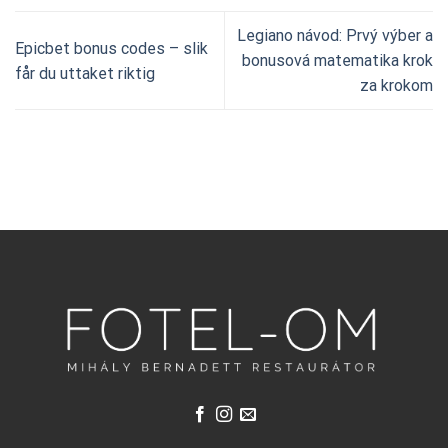
Legiano návod: Prvý výber a
Epicbet bonus codes – slik
bonusová matematika krok
får du uttaket riktig
za krokom