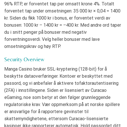
96% RTP, er forventet tap per omsatt krone 4%. Totalt
forventet tap under omsetningen: 35 000 kr × 0,04 = 1400
kr. Siden du fikk 1000 kr i bonus, er forventet verdi av
bonusen: 1000 kr – 1400 kr = –400 kr. Med andre ord taper
du i snitt penger på bonuser med negativ
forventningsverdi. Velg heller bonuser med lave
omsetningskrav og høy RTP.
Security Overview
Manga Casino bruker SSL-kryptering (128-bit) for å
beskytte dataoverføringer. Kontoer er beskyttet med
passord, og vi anbefaler å aktivere tofaktorautentisering
(2FA) i innstillingene. Siden er lisensiert av Curacao
eGaming, noe som betyr at den følger grunnleggende
regulatoriske krav. Vær oppmerksom på at norske spillere
er ansvarlige for å rapportere gevinster til
skattemyndighetene, ettersom Curacao-lisensierte
kasinoer ikke rapporterer automatisk. Hold passordet ditt