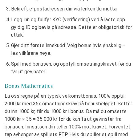
Bekreft e-postadressen din via lenken du mottar.
Logg inn og fullfør KYC (verifisering) ved å laste opp
gyldig ID og bevis på adresse. Dette er obligatorisk for
uttak.
Gjør ditt første innskudd. Velg bonus hvis ønskelig –
les vilkårene nøye.
Spill med bonusen, og oppfyll omsetningskravet før du
tar ut gevinster.
Bonus Mathematics
La oss regne på en typisk velkomstbonus: 100% opptil
2000 kr med 35x omsetningskrav på bonusbeløpet. Setter
du inn 1000 kr, får du 1000 kr i bonus. Da må du omsette
1000 kr × 35 = 35 000 kr før du kan ta ut gevinster fra
bonusen. Innsatsen din teller 100% mot kravet. Forventet
tap avhenger av spillets RTP. Hvis du spiller et spill med